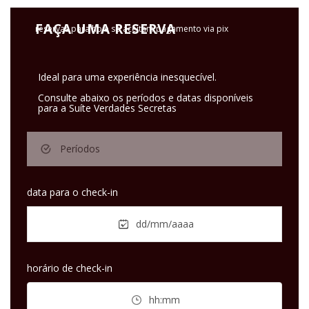
FAÇA UMA RESERVA
reservas para hoje só aceitam pagamento via pix
Ideal para uma experiência inesquecível.
Consulte abaixo os períodos e datas disponíveis
para a
Suíte Verdades Secretas
Períodos
data para o check-in
dd/mm/aaaa
horário de check-in
hh:mm